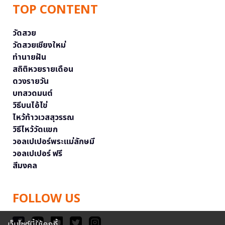
TOP CONTENT
วัดสวย
วัดสวยเชียงใหม่
ทำนายฝัน
สถิติหวยรายเดือน
ดวงรายวัน
บทสวดมนต์
วิธีบนไอ้ไข่
ไหว้ท้าวเวสสุวรรณ
วิธีไหว้วัดแขก
วอลเปเปอร์พระแม่ลักษมี
วอลเปเปอร์ ฟรี
สีมงคล
FOLLOW US
เว็บไซต์นี้ใช้คุกกี้