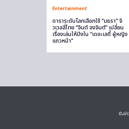
Entertainment
ดาราระดับโลกเลือกใช้ “มธรา” จิ
วเวลลี่ไทย “จินต์ จงจินต์” เปลี่ยน
เรื่องเล่นให้ปังใน “เดอะเลดี้ ผู้หญิง
แถวหน้า”
รับข่