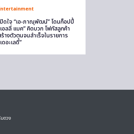
Entertainment
เปิดใจ “เอ-ภาณุพัฒน์” โดนก็อปปี้
“เอลลี่ แบค” คิดบวก โฟกัสลูกค้า
สร้างตัวตนจนสำเร็จในรายการ
เดอะเลดี้”
ริมดวง