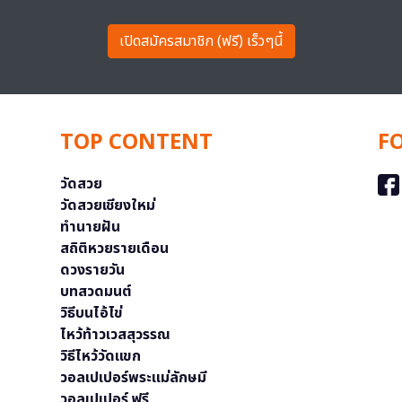
เปิดสมัครสมาชิก (ฟรี) เร็วๆนี้
TOP CONTENT
F
วัดสวย
วัดสวยเชียงใหม่
ทำนายฝัน
สถิติหวยรายเดือน
ดวงรายวัน
บทสวดมนต์
วิธีบนไอ้ไข่
ไหว้ท้าวเวสสุวรรณ
วิธีไหว้วัดแขก
วอลเปเปอร์พระแม่ลักษมี
วอลเปเปอร์ ฟรี