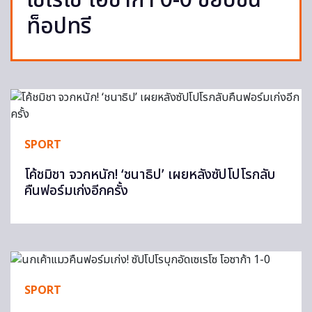
เซเรโซ โอซาก้า 0-0 ขยับขึ้น
ท็อปทรี
SPORT
โค้ชมิชา จวกหนัก! ‘ชนาธิป’ เผยหลังซัปโปโรกลับ
คืนฟอร์มเก่งอีกครั้ง
SPORT