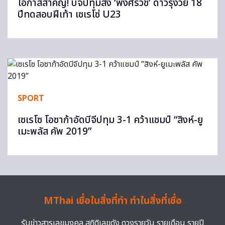
โอกาสสำคัญ! บีจีปทุมส่ง ‘พงศ์รวิช’ ดาวรุ่งวัย 18
ปีทดสอบฝีเท้า เซเรโซ่ U23
SPORT
เซเรโซ โอซาก้าอัดบีจีปทุม 3-1 คว้าแชมป์ “สิงห์-ยู
เมะพลัส คัพ 2019”
MThai เชื่อในสิ่งที่ทำ ทำในสิ่งที่เชื่อ
รับข่าวสารเลขมงคล สถิติเลขดัง ดวงรายวัน รายเดือน รายปี