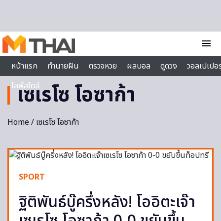
Skip to content
menu
หน้าแรก
ทำนายฝัน
ตรวจหวย
ผลบอล
ดูดวง
วอลเปเปอร
ไลฟ์สไตล์
เซเรโซ โอซาก้า
Home
/ เซเรโซ โอซาก้า
SPORT
ฐิติพันธ์บู๊ครึ่งหลัง! โออิตะเจ๊า