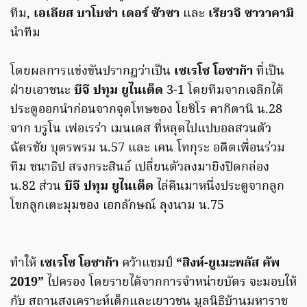
ทีม,
เอเลียส บาโบซ่า เดอร์ ซัวซา
และ
เรียวจิ ซาวาคามิ
นำทีม
โดยผลการแข่งขันปรากฎว่าเป็น
เซเรโซ โอซาก้า
ที่เป็น
ฝ่ายเอาชนะ
บีจี ปทุม ยูไนเต็ด
3-1 โดยทีมจากเจลีกได้
ประตูออกนำก่อนจากจุดโทษของ โยชิโร คากิตานิ น.28
จาก บรูโน เฟอเรร่า เมนเดส ที่หลุดไปแปบอลสวนตัว
ฉัตรชัย บุตรพรม น.57 และ เคน โทกุระ อดีตเพื่อนร่วม
ทีม ชนาธิป สรงกระสินธ์ เปลี่ยนตัวลงมายิงปิดกล่อง
น.82 ส่วน
บีจี ปทุม ยูไนเต็ด
ไล่คืนมาหนึ่งประตูจากลูก
โขกลูกเตะมุมของ เอกลักษณ์ ลุงนาม น.75
ทำให้
เซเรโซ โอซาก้า
คว้าแชมป์
“สิงห์-ยูเมะพลัส คัพ
2019”
ไปครอง โดยรายได้จากการจำหน่ายบัตร จะมอบให้
กับ สถานสงเคราะห์เด็กและเยาวชน มูลนิธิบ้านมหาราช