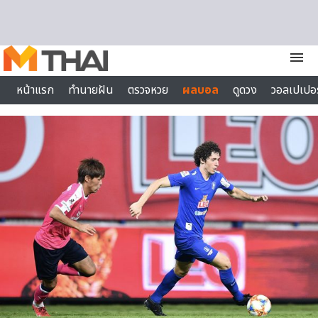
Skip to content
menu
หน้าแรก
ทำนายฝัน
ตรวจหวย
ผลบอล
ดูดวง
วอลเปเปอร
ไลฟ์สไตล์