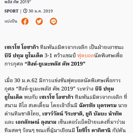
พลัส คัพ 2019”
SPORT
|
30 ม.ค. 2019
แบ่งปัน
เซเรโซ โอซาก้า
ทีมพันธมิตรจากเจลีก เป็นฝ่ายเอาชนะ
บีจี ปทุม ยูไนเต็ด
3-1 คว้าแชมป์
ฟุตบอล
นัดพิเศษเพื่อ
การกุศล
“สิงห์-ยูเมะพลัส คัพ 2019”
เมื่อ 30 ม.ค.62 มีการแข่งขันฟุตบอลนัดพิเศษเพื่อการ
กุศล “สิงห์-ยูเมะพลัส คัพ 2019” ระหว่าง
บีจี ปทุม
ยูไนเต็ด
พบกับ
เซเรโซ โอซาก้า
ทีมพันธมิตรจากเจลีก ที่
สนาม ลีโอ สเตเดี้ยม โดยเจ้าถิ่นมี
ฉัตรชัย บุตรพรม
นาย
ด่านทีมชาติไทย,
เชาว์วัตน์ วีระชาติ, ยูกิ บัมบะ นำทัพ
และ
เอกลักษณ์ ลุงนาม
เซ็นเตอร์แบ็คป้ายแดงที่มาร่วม
ทีมสดๆ ร้อนๆ ขณะที่ผู้มาเยือนมี
โยชิโร คากิตานิ
กัปตัน