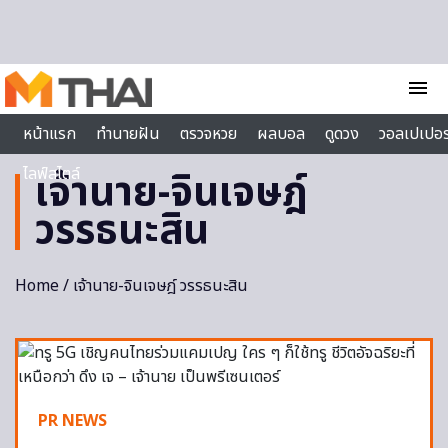
Skip to content
menu
หน้าแรก
ทำนายฝัน
ตรวจหวย
ผลบอล
ดูดวง
วอลเปเปอร
ไลฟ์สไตล์
เจ้านาย-จินเจษฎ์
วรรธนะสิน
Home
/ เจ้านาย-จินเจษฎ์ วรรธนะสิน
PR NEWS