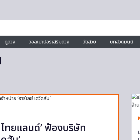
ดูดวง
วอลเปเปอร์เสริมดวง
วัดสวย
บทสวดมนต์
น
ม ไทยแลนด์’ ฟ้องบริษัท