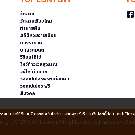
TOP CONTENT
F
วัดสวย
วัดสวยเชียงใหม่
ทำนายฝัน
สถิติหวยรายเดือน
ดวงรายวัน
บทสวดมนต์
วิธีบนไอ้ไข่
ไหว้ท้าวเวสสุวรรณ
วิธีไหว้วัดแขก
วอลเปเปอร์พระแม่ลักษมี
วอลเปเปอร์ ฟรี
สีมงคล
ประสบการณ์ที่ดีบนบริการของเว็บไซต์เรา หากคุณใช้บริการเว็บไซต์นี้ต่อไปโดยไม่มีการ
right © 2016 MThai.com All rights reserved. หมายเลขทะเบียนก