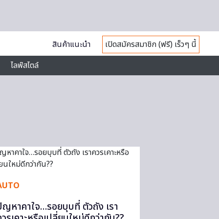
สินค้าแนะนำ
เปิดสมัครสมาชิก (ฟรี) เร็วๆ นี้
ไลฟ์สไตล์
AUTO
ปัญหาคาใจ…รอยบุบที่ ตัวถัง เรา
ควรเคาะหรือเปลี่ยนใหม่ดีกว่ากัน??