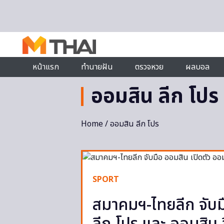
Skip to content
หน้าแรก
ทำนายฝัน
ตรวจหวย
ผลบอล
ออมสิน ลีก โปร
Home
/ ออมสิน ลีก โปร
SPORT
สมาคมฯ-ไทยลีก จับม