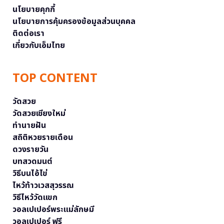
นโยบายคุกกี้
นโยบายการคุ้มครองข้อมูลส่วนบุคคล
ติดต่อเรา
เกี่ยวกับเอ็มไทย
TOP CONTENT
วัดสวย
วัดสวยเชียงใหม่
ทำนายฝัน
สถิติหวยรายเดือน
ดวงรายวัน
บทสวดมนต์
วิธีบนไอ้ไข่
ไหว้ท้าวเวสสุวรรณ
วิธีไหว้วัดแขก
วอลเปเปอร์พระแม่ลักษมี
วอลเปเปอร์ ฟรี