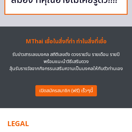
สมอง ที่คุณอาจไม่เคยรู้ตัว!!!!
MThai เชื่อในสิ่งที่ทำ ทำในสิ่งที่เชื่อ
รับข่าวสารเลขมงคล สถิติเลขดัง ดวงรายวัน รายเดือน รายปี
พร้อมแนะนำวิธีเสริมดวง
ลุ้นรับรางวัลจากกิจกรรมเสริมความเป็นมงคลให้กับตัวท่านเอง
เปิดสมัครสมาชิก (ฟรี) เร็วๆนี้
LEGAL