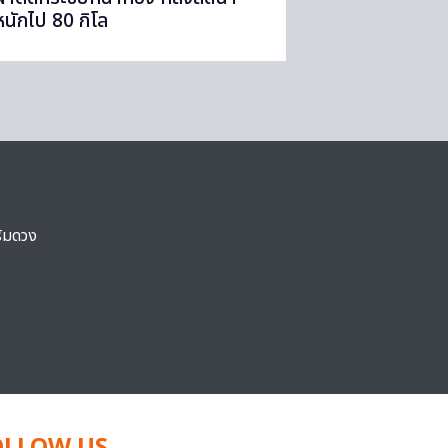
หนักไป 80 กิโล
ริมดวง