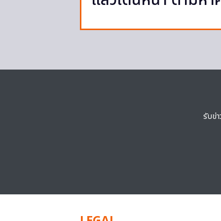
แล้วเดินหน้า ตามหาค
รับข่