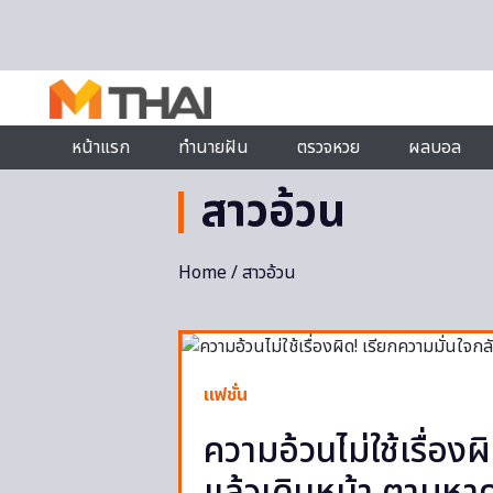
Skip to content
หน้าแรก
ทำนายฝัน
ตรวจหวย
ผลบอล
สาวอ้วน
Home
/ สาวอ้วน
แฟชั่น
ความอ้วนไม่ใช้เรื่อง