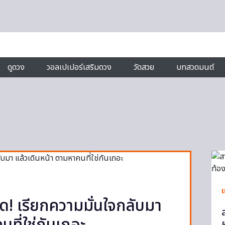
ดูดวง
วอลเปเปอร์เสริมดวง
วัดสวย
บทสวดมนต์
แ
ผิด! เรียกความมั่นใจกลับมา