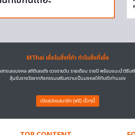
นที่ใช่กันเถอะ
MThai เชื่อในสิ่งที่ทำ ทำในสิ่งที่เชื่อ
าวสารเลขมงคล สถิติเลขดัง ดวงรายวัน รายเดือน รายปี พร้อมแนะนำวิธีเส
ลุ้นรับรางวัลจากกิจกรรมเสริมความเป็นมงคลให้กับตัวท่านเอง
เปิดสมัครสมาชิก (ฟรี) เร็วๆนี้