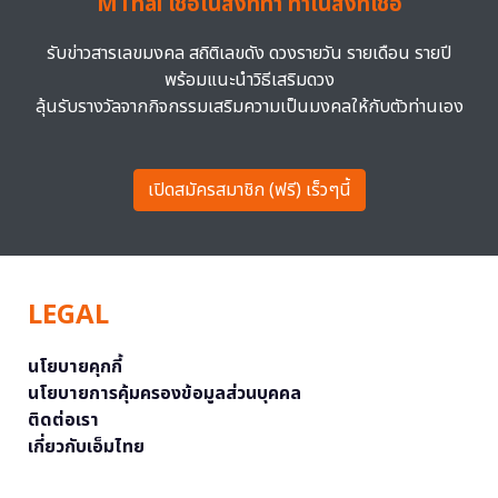
MThai เชื่อในสิ่งที่ทำ ทำในสิ่งที่เชื่อ
รับข่าวสารเลขมงคล สถิติเลขดัง ดวงรายวัน รายเดือน รายปี
พร้อมแนะนำวิธีเสริมดวง
ลุ้นรับรางวัลจากกิจกรรมเสริมความเป็นมงคลให้กับตัวท่านเอง
เปิดสมัครสมาชิก (ฟรี) เร็วๆนี้
LEGAL
นโยบายคุกกี้
นโยบายการคุ้มครองข้อมูลส่วนบุคคล
ติดต่อเรา
เกี่ยวกับเอ็มไทย