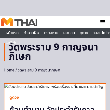
Skip to content
menu
หน้าแรก
ทำนายฝัน
ตรวจหวย
ผลบอล
ดูดวง
วอลเปเปอร
ไลฟ์สไตล์
วัดพระราม 9 กาญจนา
ภิเษก
Home
/ วัดพระราม 9 กาญจนาภิเษก
ดูดวง