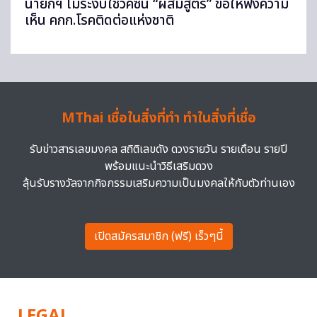
นายกฯ ไม่ระงับใช้วัคซีน “ผสมสูตร” ขอให้ฟังความ
เห็น คกก.โรคติดต่อแห่งชาติ
MThai เชื่อในสิ่งที่ทำ ทำในสิ่งที่เชื่อ
รับข่าวสารเลขมงคล สถิติเลขดัง ดวงรายวัน รายเดือน รายปี
พร้อมแนะนำวิธีเสริมดวง
ลุ้นรับรางวัลจากกิจกรรมเสริมความเป็นมงคลให้กับตัวท่านเอง
เปิดสมัครสมาชิก (ฟรี) เร็วๆนี้
LEGAL