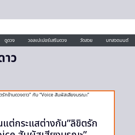
ดูดวง
วอลเปเปอร์เสริมดวง
วัดสวย
บทสวดมนต์
งดาว
นแต่กระแสต่างกัน”ลิขิตรัก