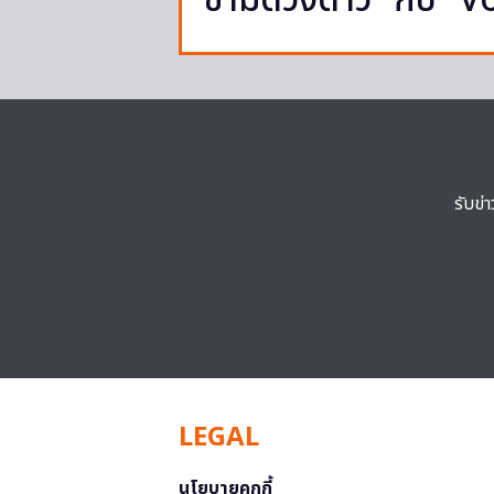
ข้ามดวงดาว” กับ “V
รับข่
LEGAL
นโยบายคุกกี้