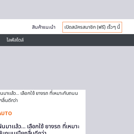
สินค้าแนะนำ
เปิดสมัครสมาชิก (ฟรี) เร็วๆ นี้
ไลฟ์สไตล์
AUTO
ฝนมาเเล้ว… เลือกใช้ ยางรถ ที่เหมาะ
กับถนนเปียกลื่นดีกว่า