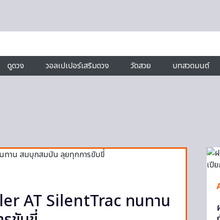
ดูดวง
วอลเปเปอร์เสริมดวง
วัดสวย
บทสวดมนต์
er AT SilentTrac ทนทาน