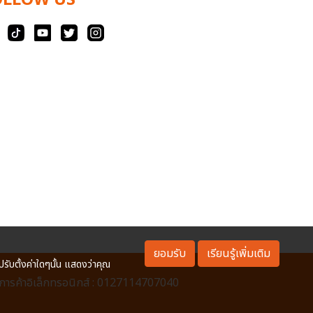
OLLOW US
ยอมรับ
เรียนรู้เพิ่มเติม
ปรับตั้งค่าใดๆนั้น แสดงว่าคุณ
ารค้าอิเล็กทรอนิกส์ : 0127114707040