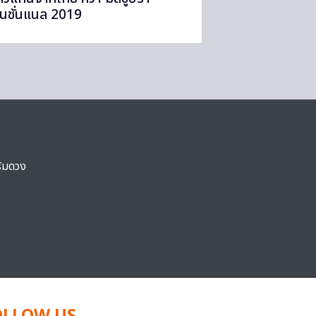
เนชั่นแนล 2019
ริมดวง