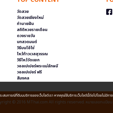
TOP CONTENT
F
วัดสวย
วัดสวยเชียงใหม่
ทำนายฝัน
สถิติหวยรายเดือน
ดวงรายวัน
บทสวดมนต์
วิธีบนไอ้ไข่
ไหว้ท้าวเวสสุวรรณ
วิธีไหว้วัดแขก
วอลเปเปอร์พระแม่ลักษมี
วอลเปเปอร์ ฟรี
สีมงคล
ประสบการณ์ที่ดีบนบริการของเว็บไซต์เรา หากคุณใช้บริการเว็บไซต์นี้ต่อไปโดยไม่มีการ
right © 2016 MThai.com All rights reserved. หมายเลขทะเบียนก