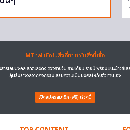
น้นๆ
MThai เชื่อในสิ่งที่ทำ ทำในสิ่งที่เชื่อ
าวสารเลขมงคล สถิติเลขดัง ดวงรายวัน รายเดือน รายปี พร้อมแนะนำวิธีเส
ลุ้นรับรางวัลจากกิจกรรมเสริมความเป็นมงคลให้กับตัวท่านเอง
เปิดสมัครสมาชิก (ฟรี) เร็วๆนี้