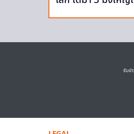
โลก ได้มา 3 มงใหญ่เ
รับข่