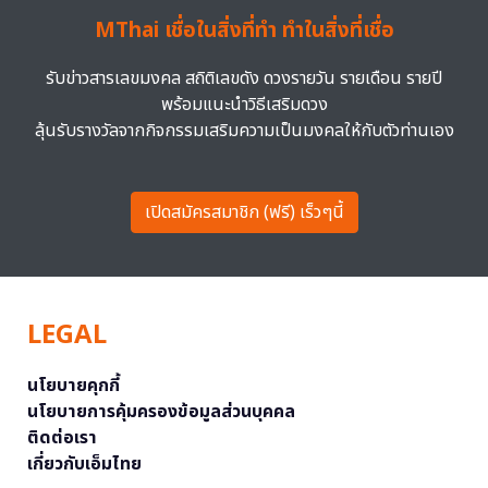
MThai เชื่อในสิ่งที่ทำ ทำในสิ่งที่เชื่อ
รับข่าวสารเลขมงคล สถิติเลขดัง ดวงรายวัน รายเดือน รายปี
พร้อมแนะนำวิธีเสริมดวง
ลุ้นรับรางวัลจากกิจกรรมเสริมความเป็นมงคลให้กับตัวท่านเอง
เปิดสมัครสมาชิก (ฟรี) เร็วๆนี้
LEGAL
นโยบายคุกกี้
นโยบายการคุ้มครองข้อมูลส่วนบุคคล
ติดต่อเรา
เกี่ยวกับเอ็มไทย