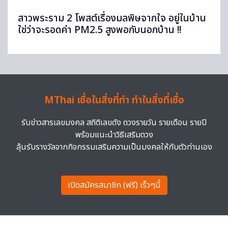
สาวพระราม 2 โพสต์เรื่องมลพิษจากใจ อยู่ในบ้าน
ใช่ว่าจะรอดค่า PM2.5 สูงพอกับนอกบ้าน !!
MThai เชื่อในสิ่งที่ทำ ทำในสิ่งที่เชื่อ
รับข่าวสารเลขมงคล สถิติเลขดัง ดวงรายวัน รายเดือน รายปี
พร้อมแนะนำวิธีเสริมดวง
ลุ้นรับรางวัลจากกิจกรรมเสริมความเป็นมงคลให้กับตัวท่านเอง
เปิดสมัครสมาชิก (ฟรี) เร็วๆนี้