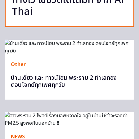
ทางไว ใช้ชีวิตได้เต็มที่ จาก AP
Thai
Other
บ้านเดี่ยว และ ทาวน์โฮม พระราม 2 ทำเลทอง
ตอบโจทย์ทุกเพศทุกวัย
NEWS