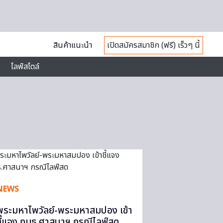
สินค้าแนะนำ
เปิดสมัครสมาชิก (ฟรี) เร็วๆ นี้
ไลฟ์สไตล์
NEWS
พระมหาไพวัลย์-พระมหาสมปอง เข้า
ชี้แจง กมธ.ศาสนาฯ กรณีไลฟ์สด