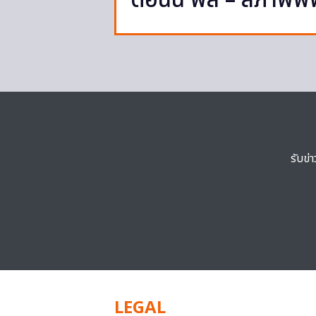
ตอนนี้ พส – สภาพพพ 
รับข่
LEGAL