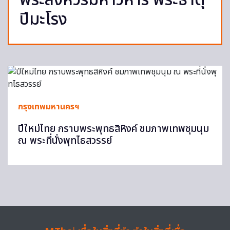
พระสิงห์วรมหาวิหาร พระธาตุ
ปีมะโรง
กรุงเทพมหานครฯ
ปีใหม่ไทย กราบพระพุทธสิหิงค์ ชมภาพเทพชุมนุม
ณ พระที่นั่งพุทไธสวรรย์