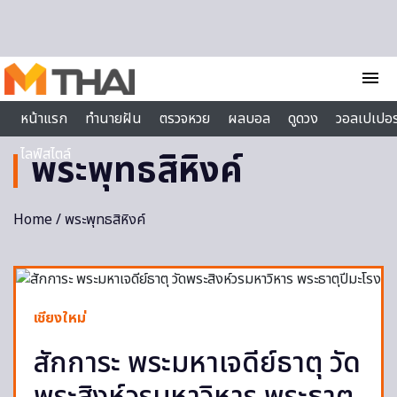
Skip to content
menu
หน้าแรก
ทำนายฝัน
ตรวจหวย
ผลบอล
ดูดวง
วอลเปเปอร
ไลฟ์สไตล์
พระพุทธสิหิงค์
Home
/ พระพุทธสิหิงค์
เชียงใหม่
สักการะ พระมหาเจดีย์ธาตุ วัด