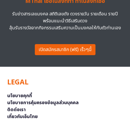
MThai เชื่อในสิ่งที่ทำ ทำในสิ่งที่เชื่อ
รับข่าวสารเลขมงคล สถิติเลขดัง ดวงรายวัน รายเดือน รายปี
พร้อมแนะนำวิธีเสริมดวง
ลุ้นรับรางวัลจากกิจกรรมเสริมความเป็นมงคลให้กับตัวท่านเอง
เปิดสมัครสมาชิก (ฟรี) เร็วๆนี้
LEGAL
นโยบายคุกกี้
นโยบายการคุ้มครองข้อมูลส่วนบุคคล
ติดต่อเรา
เกี่ยวกับเอ็มไทย