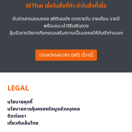
MThai เชื่อในสิ่งที่ทำ ทำในสิ่งที่เชื่อ
รับข่าวสารเลขมงคล สถิติเลขดัง ดวงรายวัน รายเดือน รายปี
พร้อมแนะนำวิธีเสริมดวง
ลุ้นรับรางวัลจากกิจกรรมเสริมความเป็นมงคลให้กับตัวท่านเอง
เปิดสมัครสมาชิก (ฟรี) เร็วๆนี้
LEGAL
นโยบายคุกกี้
นโยบายการคุ้มครองข้อมูลส่วนบุคคล
ติดต่อเรา
เกี่ยวกับเอ็มไทย