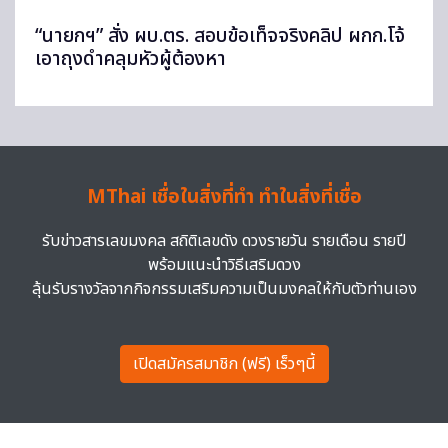
“นายกฯ” สั่ง ผบ.ตร. สอบข้อเท็จจริงคลิป ผกก.โจ้
เอาถุงดำคลุมหัวผู้ต้องหา
MThai เชื่อในสิ่งที่ทำ ทำในสิ่งที่เชื่อ
รับข่าวสารเลขมงคล สถิติเลขดัง ดวงรายวัน รายเดือน รายปี
พร้อมแนะนำวิธีเสริมดวง
ลุ้นรับรางวัลจากกิจกรรมเสริมความเป็นมงคลให้กับตัวท่านเอง
เปิดสมัครสมาชิก (ฟรี) เร็วๆนี้