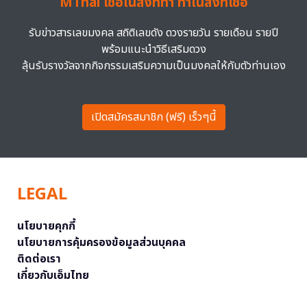
MThai เชื่อในสิ่งที่ทำ ทำในสิ่งที่เชื่อ
รับข่าวสารเลขมงคล สถิติเลขดัง ดวงรายวัน รายเดือน รายปี
พร้อมแนะนำวิธีเสริมดวง
ลุ้นรับรางวัลจากกิจกรรมเสริมความเป็นมงคลให้กับตัวท่านเอง
เปิดสมัครสมาชิก (ฟรี) เร็วๆนี้
LEGAL
นโยบายคุกกี้
นโยบายการคุ้มครองข้อมูลส่วนบุคคล
ติดต่อเรา
เกี่ยวกับเอ็มไทย