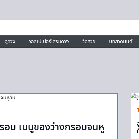
ดูดวง
วอลเปเปอร์เสริมดวง
วัดสวย
บทสวดมนต์
กรอบ เมนูของว่างกรอบจนหู
ก