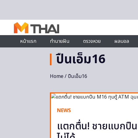
Skip to content
หน้าแรก
ทำนายฝัน
ตรวจหวย
ผลบอล
ปืนเอ็ม16
Home
/ ปืนเอ็ม16
NEWS
แตกตื่น! ชายแบกปืน