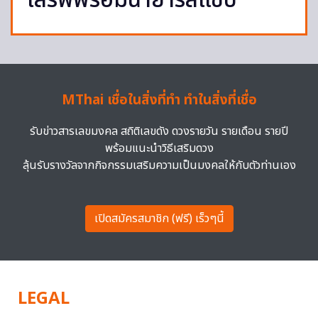
เสิร์ฟพร้อมน้ำยำรสแซ่บ
MThai เชื่อในสิ่งที่ทำ ทำในสิ่งที่เชื่อ
รับข่าวสารเลขมงคล สถิติเลขดัง ดวงรายวัน รายเดือน รายปี
พร้อมแนะนำวิธีเสริมดวง
ลุ้นรับรางวัลจากกิจกรรมเสริมความเป็นมงคลให้กับตัวท่านเอง
เปิดสมัครสมาชิก (ฟรี) เร็วๆนี้
LEGAL