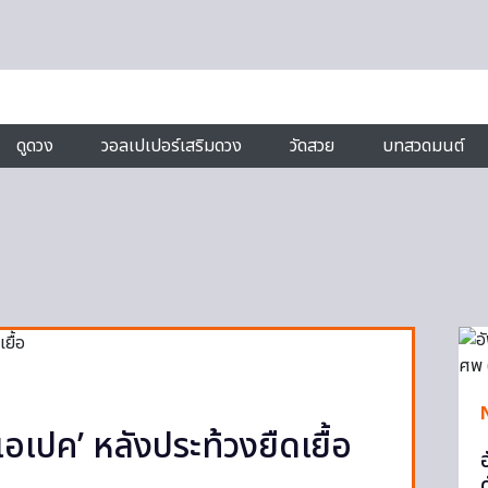
ดูดวง
วอลเปเปอร์เสริมดวง
วัดสวย
บทสวดมนต์
เอเปค’ หลังประท้วงยืดเยื้อ