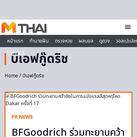
Skip to content
menu
หน้าแรก
ทำนายฝัน
ตรวจหวย
ผลบอล
ดูดวง
วอลเปเปอร
ไลฟ์สไตล์
บีเอฟกู๊ดริช
Home
/ บีเอฟกู๊ดริช
PR NEWS
BFGoodrich ร่วมทะยานคว้า