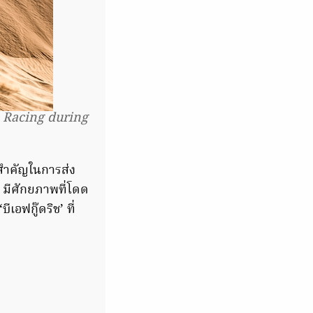
o Racing during
ทสำคัญในการส่ง
) มีศักยภาพที่โดด
เอฟกู๊ดริช’ ที่