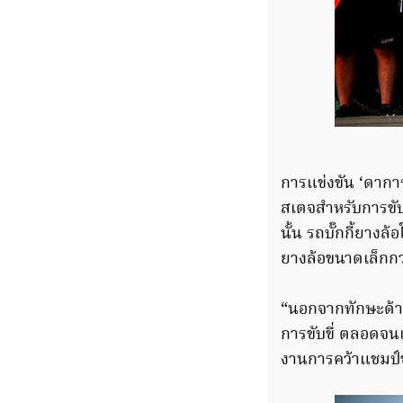
การแข่งขัน ‘ดาการ
สเตจสำหรับการขับ
นั้น รถบั๊กกี้ยางล้
ยางล้อขนาดเล็กกว
“นอกจากทักษะด้า
การขับขี่ ตลอดจนเ
งานการคว้าแชมป์ขอ