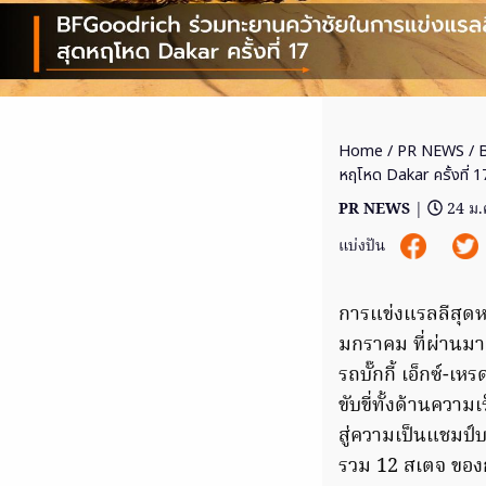
Home
/
PR NEWS
/ B
หฤโหด Dakar ครั้งที่ 1
PR NEWS
|
24 ม.
แบ่งปัน
การแข่งแรลลีสุดห
มกราคม ที่ผ่านมา
รถบั๊กกี้ เอ็กซ์-
ขับขี่ทั้งด้านควา
สู่ความเป็นแชมป์บ
รวม 12 สเตจ ของกา