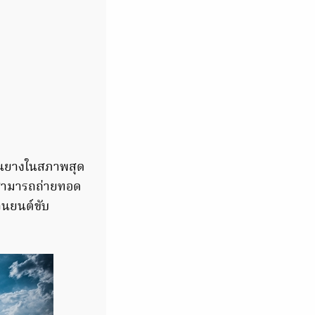
านยางในสภาพสุด
ให้สามารถถ่ายทอด
านยนต์ขับ