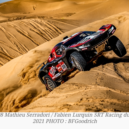
8 Mathieu Serradori / Fabien Lurquin SRT Racing d
2021 PHOTO : BFGoodrich