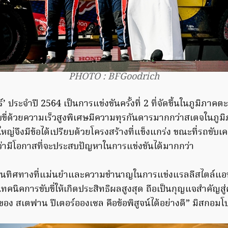
PHOTO : BFGoodrich
์’ ประจำปี 2564 เป็นการแข่งขันครั้งที่ 2 ที่จัดขึ้นในภูมิภา
ขี่ด้วยความเร็วสูงพิเศษมีความทุรกันดารมากกว่าสเตจในภูมิ
อใหญ่จึงมีข้อได้เปรียบด้วยโครงสร้างที่แข็งแกร่ง ขณะที่รถขับเคลื
่ามีโอกาสที่จะประสบปัญหาในการแข่งขันได้มากกว่า
นทิศทางที่แม่นยำและความชำนาญในการแข่งแรลลีสไตล์แอฟ
ทคนิคการขับขี่ให้เกิดประสิทธิผลสูงสุด ถือเป็นกุญแจสำคัญสู่
ง สเตฟาน ปีเตอร์อองเซล คือข้อพิสูจน์ได้อย่างดี” มิสกอมโบ