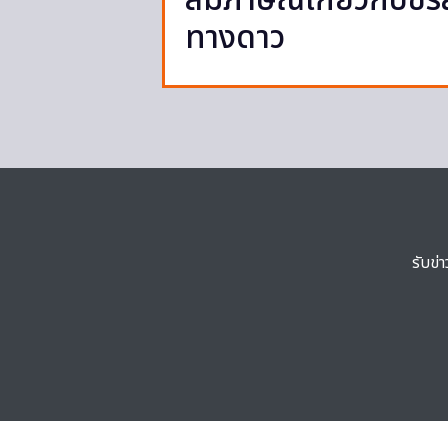
สัมภาษณ์เกี่ยวกับซี
ทางดาว
รับข่