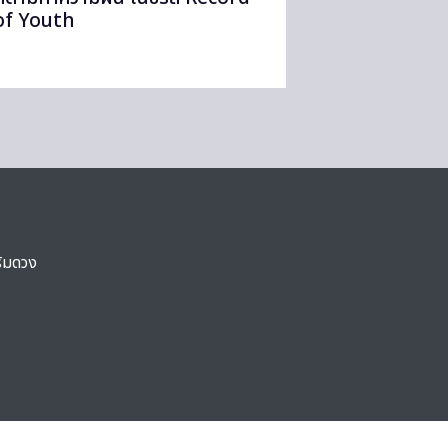
of Youth
ริมดวง