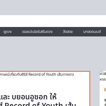
ดูดวง
วอลเปเปอร์เสริมดวง
วัดสวย
บทสวดมนต์
และ บยอนอูซอก ให้