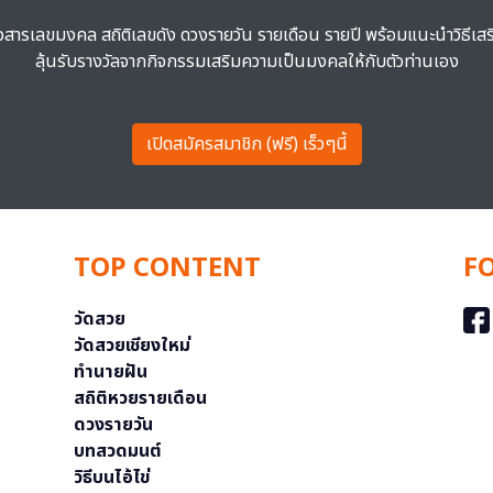
าวสารเลขมงคล สถิติเลขดัง ดวงรายวัน รายเดือน รายปี พร้อมแนะนำวิธีเส
ลุ้นรับรางวัลจากกิจกรรมเสริมความเป็นมงคลให้กับตัวท่านเอง
เปิดสมัครสมาชิก (ฟรี) เร็วๆนี้
TOP CONTENT
F
วัดสวย
วัดสวยเชียงใหม่
ทำนายฝัน
สถิติหวยรายเดือน
ดวงรายวัน
บทสวดมนต์
วิธีบนไอ้ไข่