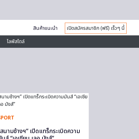
สินค้าแนะนำ
เปิดสมัครสมาชิก (ฟรี) เร็วๆ นี้
ไลฟ์สไตล์
SPORT
“สนามช้างฯ” เปิดแทร็กระเบิดความ
มันส์ “เอเชียน เลอ มังส์”