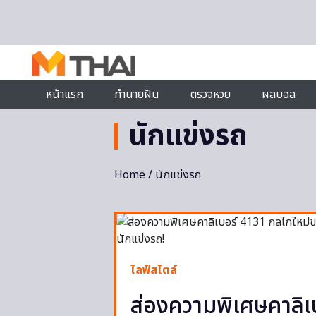
Skip to content
หน้าแรก
ทำนายฝัน
ตรวจหวย
ผลบอล
นักแข่งรถ
Home
/ นักแข่งรถ
ไลฟ์สไตล์
ส่องความพิเศษคาลิเ