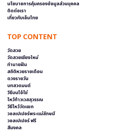
นโยบายการคุ้มครองข้อมูลส่วนบุคคล
ติดต่อเรา
เกี่ยวกับเอ็มไทย
TOP CONTENT
วัดสวย
วัดสวยเชียงใหม่
ทำนายฝัน
สถิติหวยรายเดือน
ดวงรายวัน
บทสวดมนต์
วิธีบนไอ้ไข่
ไหว้ท้าวเวสสุวรรณ
วิธีไหว้วัดแขก
วอลเปเปอร์พระแม่ลักษมี
วอลเปเปอร์ ฟรี
สีมงคล