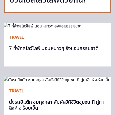
ชวนไปสโลว์ไลฟ์ด้วยกัน!
TRAVEL
7 ที่พักสโลว์ไลฟ์ นอนหนาวๆ อิงแอบธรรมชาติ
TRAVEL
นั่งรถอีแต๊ก ชมทุ่งกุลา สัมผัสวิถีชีวิตชุมชน ที่ กู่กา
สิงห์ จ.ร้อยเอ็ด