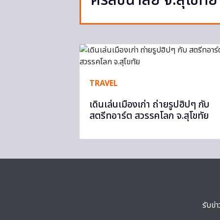
ศรีสัชนาลัย จ.สุโขทัย
TRAVEL
เดินเล่นเมืองเก่า ถ่ายรูปฮิปๆ กับ
สตรีทอาร์ต สวรรคโลก จ.สุโขทัย
รับข่