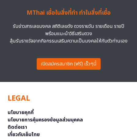
MThai เชื่อในสิ่งที่ทำ ทำในสิ่งที่เชื่อ
รับข่าวสารเลขมงคล สถิติเลขดัง ดวงรายวัน รายเดือน รายปี
พร้อมแนะนำวิธีเสริมดวง
ลุ้นรับรางวัลจากกิจกรรมเสริมความเป็นมงคลให้กับตัวท่านเอง
เปิดสมัครสมาชิก (ฟรี) เร็วๆนี้
LEGAL
นโยบายคุกกี้
นโยบายการคุ้มครองข้อมูลส่วนบุคคล
ติดต่อเรา
เกี่ยวกับเอ็มไทย