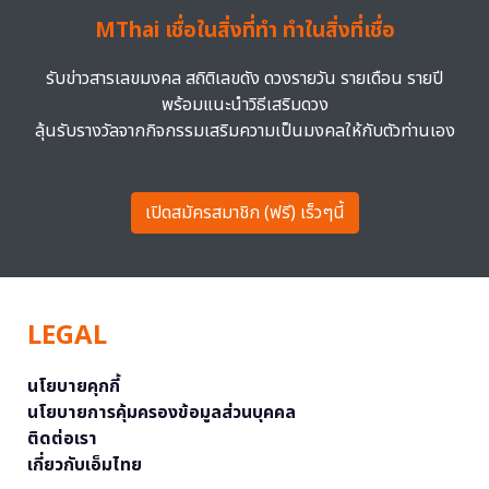
MThai เชื่อในสิ่งที่ทำ ทำในสิ่งที่เชื่อ
รับข่าวสารเลขมงคล สถิติเลขดัง ดวงรายวัน รายเดือน รายปี
พร้อมแนะนำวิธีเสริมดวง
ลุ้นรับรางวัลจากกิจกรรมเสริมความเป็นมงคลให้กับตัวท่านเอง
เปิดสมัครสมาชิก (ฟรี) เร็วๆนี้
LEGAL
นโยบายคุกกี้
นโยบายการคุ้มครองข้อมูลส่วนบุคคล
ติดต่อเรา
เกี่ยวกับเอ็มไทย