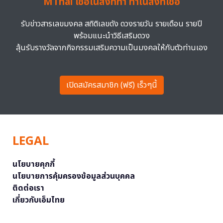
MThai เชื่อในสิ่งที่ทำ ทำในสิ่งที่เชื่อ
รับข่าวสารเลขมงคล สถิติเลขดัง ดวงรายวัน รายเดือน รายปี
พร้อมแนะนำวิธีเสริมดวง
ลุ้นรับรางวัลจากกิจกรรมเสริมความเป็นมงคลให้กับตัวท่านเอง
เปิดสมัครสมาชิก (ฟรี) เร็วๆนี้
LEGAL
นโยบายคุกกี้
นโยบายการคุ้มครองข้อมูลส่วนบุคคล
ติดต่อเรา
เกี่ยวกับเอ็มไทย