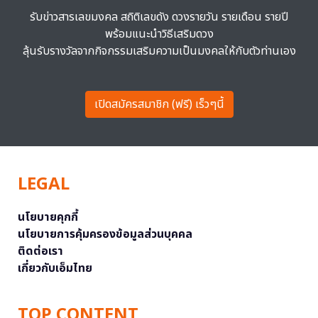
รับข่าวสารเลขมงคล สถิติเลขดัง ดวงรายวัน รายเดือน รายปี
พร้อมแนะนำวิธีเสริมดวง
ลุ้นรับรางวัลจากกิจกรรมเสริมความเป็นมงคลให้กับตัวท่านเอง
เปิดสมัครสมาชิก (ฟรี) เร็วๆนี้
LEGAL
นโยบายคุกกี้
นโยบายการคุ้มครองข้อมูลส่วนบุคคล
ติดต่อเรา
เกี่ยวกับเอ็มไทย
TOP CONTENT