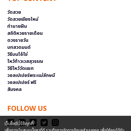
วัดสวย
วัดสวยเชียงใหม่
ทำนายฝัน
สถิติหวยรายเดือน
ดวงรายวัน
บทสวดมนต์
วิธีบนไอ้ไข่
ไหว้ท้าวเวสสุวรรณ
วิธีไหว้วัดแขก
วอลเปเปอร์พระแม่ลักษมี
วอลเปเปอร์ ฟรี
สีมงคล
FOLLOW US
เว็บไซต์นี้ใช้คุกกี้
เพื่อการนำเสนอเนื้อหาที่ดี รวมถึงการจัดการข้อมูลส่วนบุคคล เพื่อให้คุณได้รับ