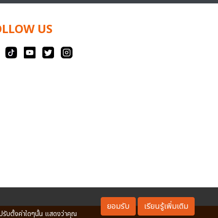
OLLOW US
ยอมรับ
เรียนรู้เพิ่มเติม
ปรับตั้งค่าใดๆนั้น แสดงว่าคุณ