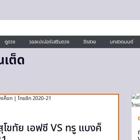
ดูดวง
วอลเปเปอร์เสริมดวง
วัดสวย
บทสวดมนต์
นเต็ด
โขทัย เอฟซี VS ทรู แบงค็