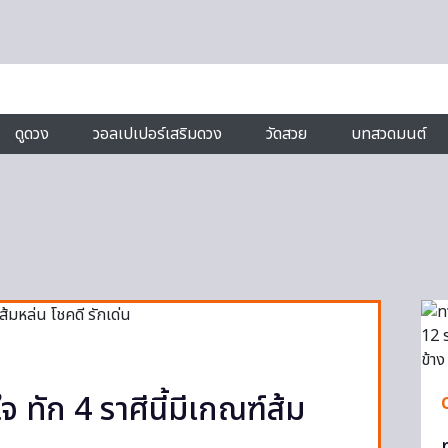
ดูดวง
วอลเปเปอร์เสริมดวง
วัดสวย
บทสวดมนต์
 ทัก 4 ราศีนี้มีเกณฑ์ส้ม