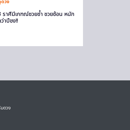
ดูดวง
3 ราศีมีเกฑณ์ซวยซ้ำ ซวยซ้อน หนัก
ว่าปีชง!!
ริมดวง