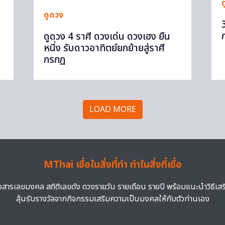
ดูดวง
ก
ดูดวง 4 ราศี ดวงเด่น ดวงเฮง ยืน
หนึ่ง รับดาวอาทิตย์ยกย้ายสู่ราศี
กรกฏ
LOAD MORE
MThai เชื่อในสิ่งที่ทำ ทำในสิ่งที่เชื่อ
าวสารเลขมงคล สถิติเลขดัง ดวงรายวัน รายเดือน รายปี พร้อมแนะนำวิธีเส
ลุ้นรับรางวัลจากกิจกรรมเสริมความเป็นมงคลให้กับตัวท่านเอง