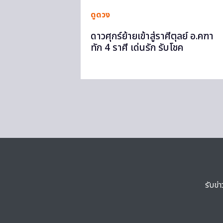
ดูดวง
ดาวศุกร์ย้ายเข้าสู่ราศีตุลย์ อ.คฑา
ทัก 4 ราศี เด่นรัก รับโชค
รับข่