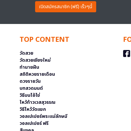
เปิดสมัครสมาชิก (ฟรี) เร็วๆนี้
TOP CONTENT
F
วัดสวย
วัดสวยเชียงใหม่
ทำนายฝัน
สถิติหวยรายเดือน
ดวงรายวัน
บทสวดมนต์
วิธีบนไอ้ไข่
ไหว้ท้าวเวสสุวรรณ
วิธีไหว้วัดแขก
วอลเปเปอร์พระแม่ลักษมี
วอลเปเปอร์ ฟรี
สีมงคล