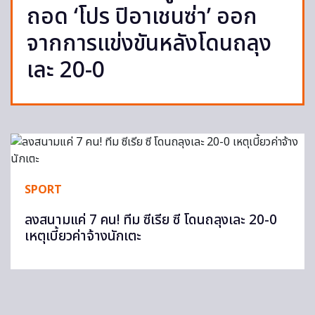
ถอด ‘โปร ปิอาเชนซ่า’ ออก
จากการแข่งขันหลังโดนถลุง
เละ 20-0
SPORT
ลงสนามแค่ 7 คน! ทีม ซีเรีย ซี โดนถลุงเละ 20-0
เหตุเบี้ยวค่าจ้างนักเตะ