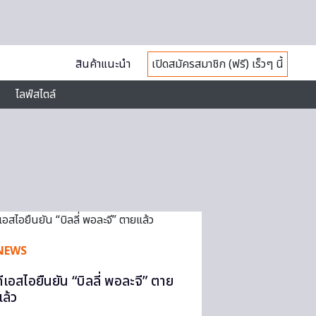
สินค้าแนะนำ
เปิดสมัครสมาชิก (ฟรี) เร็วๆ นี้
ไลฟ์สไตล์
NEWS
ดีเอสไอยืนยัน “บิลลี่ พอละจี” ตาย
แล้ว