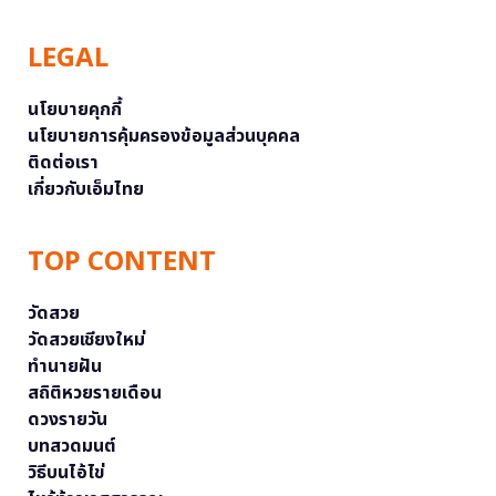
LEGAL
นโยบายคุกกี้
นโยบายการคุ้มครองข้อมูลส่วนบุคคล
ติดต่อเรา
เกี่ยวกับเอ็มไทย
TOP CONTENT
วัดสวย
วัดสวยเชียงใหม่
ทำนายฝัน
สถิติหวยรายเดือน
ดวงรายวัน
บทสวดมนต์
วิธีบนไอ้ไข่