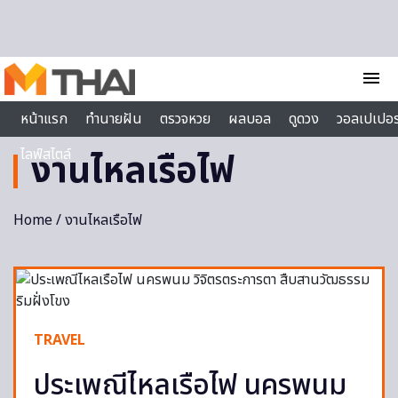
Skip to content
menu
หน้าแรก
ทำนายฝัน
ตรวจหวย
ผลบอล
ดูดวง
วอลเปเปอร
ไลฟ์สไตล์
งานไหลเรือไฟ
Home
/ งานไหลเรือไฟ
TRAVEL
ประเพณีไหลเรือไฟ นครพนม