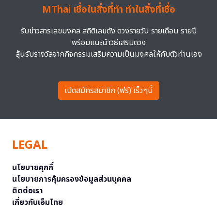
MThai เชื่อในสิ่งที่ทำ ทำในสิ่งที่เชื่อ
รับข่าวสารเลขมงคล สถิติเลขดัง ดวงรายวัน รายเดือน รายปี
พร้อมแนะนำวิธีเสริมดวง
ลุ้นรับรางวัลจากกิจกรรมเสริมความเป็นมงคลให้กับตัวท่านเอง
เปิดสมัครสมาชิก (ฟรี) เร็วๆนี้
LEGAL
นโยบายคุกกี้
นโยบายการคุ้มครองข้อมูลส่วนบุคคล
ติดต่อเรา
เกี่ยวกับเอ็มไทย