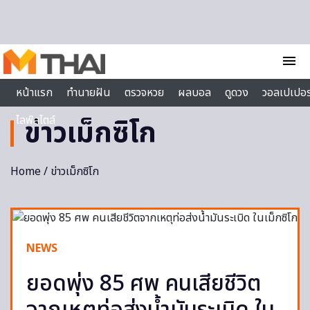
Skip to content
menu
หน้าแรก
ทำนายฝัน
ตรวจหวย
ผลบอล
ดูดวง
วอลเปเปอร
ไลฟ์สไตล์
ข่าวเม็กซิโก
Home
/ ข่าวเม็กซิโก
NEWS
ยอดพุ่ง 85 ศพ คนเสียชีวิต