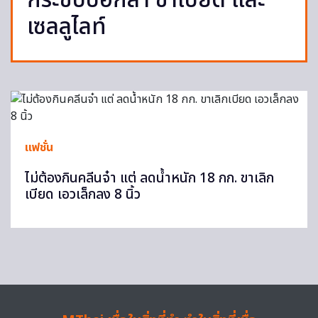
กระชับบอกลา ขาเบียด และ
เซลลูไลท์
แฟชั่น
ไม่ต้องกินคลีนจ๋า แต่ ลดน้ำหนัก 18 กก. ขาเลิก
เบียด เอวเล็กลง 8 นิ้ว