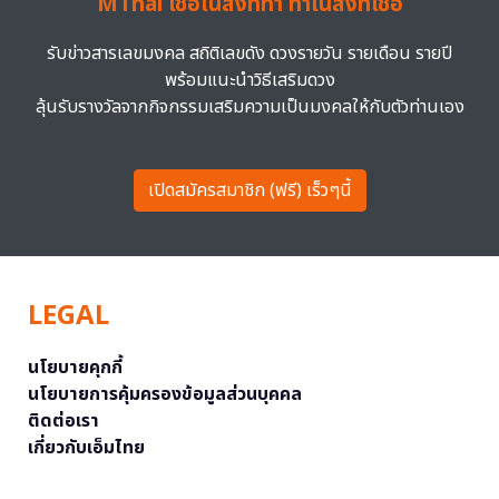
MThai เชื่อในสิ่งที่ทำ ทำในสิ่งที่เชื่อ
รับข่าวสารเลขมงคล สถิติเลขดัง ดวงรายวัน รายเดือน รายปี
พร้อมแนะนำวิธีเสริมดวง
ลุ้นรับรางวัลจากกิจกรรมเสริมความเป็นมงคลให้กับตัวท่านเอง
เปิดสมัครสมาชิก (ฟรี) เร็วๆนี้
LEGAL
นโยบายคุกกี้
นโยบายการคุ้มครองข้อมูลส่วนบุคคล
ติดต่อเรา
เกี่ยวกับเอ็มไทย