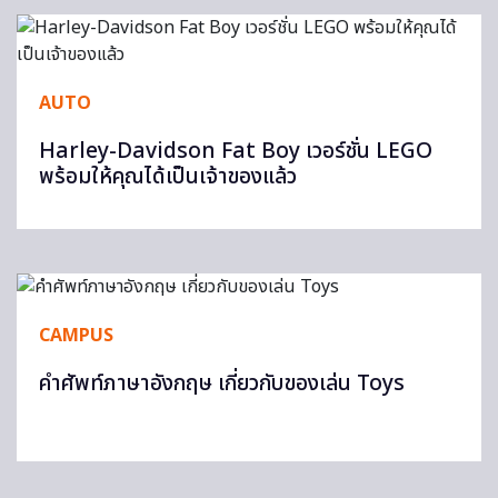
AUTO
Harley-Davidson Fat Boy เวอร์ชั่น LEGO
พร้อมให้คุณได้เป็นเจ้าของแล้ว
CAMPUS
คำศัพท์ภาษาอังกฤษ เกี่ยวกับของเล่น Toys