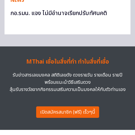
NEWS
กอ.รมน. แจง ไม่มีอำนาจเรียกปรับทัศนคติ
MThai เชื่อในสิ่งที่ทำ ทำในสิ่งที่เชื่อ
รับข่าวสารเลขมงคล สถิติเลขดัง ดวงรายวัน รายเดือน รายปี
พร้อมแนะนำวิธีเสริมดวง
ลุ้นรับรางวัลจากกิจกรรมเสริมความเป็นมงคลให้กับตัวท่านเอง
เปิดสมัครสมาชิก (ฟรี) เร็วๆนี้