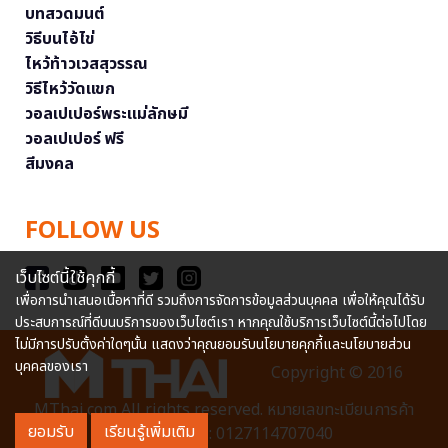
บทสวดมนต์
วิธีบนไอ้ไข่
ไหว้ท้าวเวสสุวรรณ
วิธีไหว้วัดแขก
วอลเปเปอร์พระแม่ลักษมี
วอลเปเปอร์ ฟรี
สีมงคล
FOLLOW US
เว็บไซต์นี้ใช้คุกกี้
เพื่อการนำเสนอเนื้อหาที่ดี รวมถึงการจัดการข้อมูลส่วนบุคคล เพื่อให้คุณได้รับ
ประสบการณ์ที่ดีบนบริการของเว็บไซต์เรา หากคุณใช้บริการเว็บไซต์นี้ต่อไปโดย
ไม่มีการปรับตั้งค่าใดๆนั้น แสดงว่าคุณยอมรับนโยบายคุกกี้และนโยบายส่วน
บุคคลของเรา
Copyright © 2016
MThai.com All rights reserved. หมายเลขทะเบียนการค้า
ยอมรับ
เรียนรู้เพิ่มเติม
อิเล็กทรอนิกส์ : 0127114707040