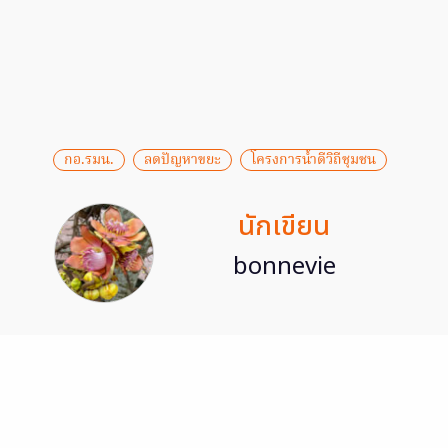
กอ.รมน.
ลดปัญหาขยะ
โครงการน้ำดีวิถีชุมชน
นักเขียน
bonnevie