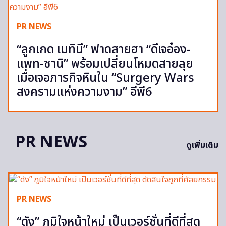
PR NEWS
“ลูกเกด เมทินี” ฟาดสายฮา “ดีเจอ๋อง-
แพท-ซานิ” พร้อมเปลี่ยนโหมดสายลุย
เมื่อเจอภารกิจหินใน “Surgery Wars
สงครามแห่งความงาม” อีพี6
PR NEWS
ดูเพิ่มเติม
PR NEWS
“ดัง” ภูมิใจหน้าใหม่ เป็นเวอร์ชั่นที่ดีที่สุด