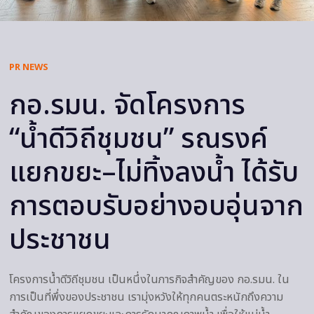
PR NEWS
กอ.รมน. จัดโครงการ
“น้ำดีวิถีชุมชน” รณรงค์
แยกขยะ–ไม่ทิ้งลงน้ำ ได้รับ
การตอบรับอย่างอบอุ่นจาก
ประชาชน
โครงการน้ำดีวิถีชุมชน เป็นหนึ่งในภารกิจสำคัญของ กอ.รมน. ใน
การเป็นที่พึ่งของประชาชน เรามุ่งหวังให้ทุกคนตระหนักถึงความ