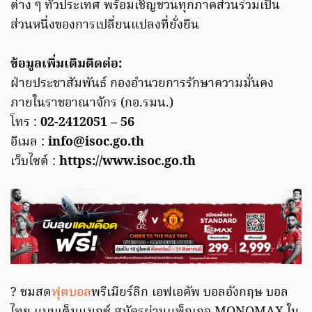
ต่าง ๆ ทั่วประเทศ พร้อมเชิญชวนทุกภาคส่วนร่วมเป็น
ส่วนหนึ่งของการเปลี่ยนแปลงที่ยั่งยืน
ข้อมูลเพิ่มเติมติดต่อ:
ฝ่ายประชาสัมพันธ์ กองอำนวยการรักษาความมั่นคง
ภายในราชอาณาจักร (กอ.รมน.)
โทร :
02-2412051 – 56
อีเมล :
info@isoc.go.th
เว็บไซต์ :
https://www.isoc.go.th
? ชมสด
ฟุตบอล
พรีเมียร์ลีก เอฟเอคัพ บอลอังกฤษ บอล