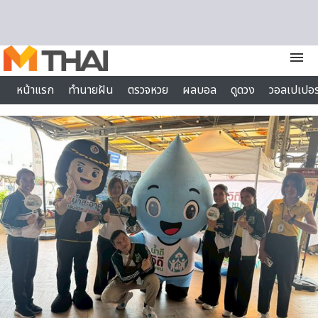
Skip to content
menu
หน้าแรก
ทำนายฝัน
ตรวจหวย
ผลบอล
ดูดวง
วอลเปเปอร
ไลฟ์สไตล์