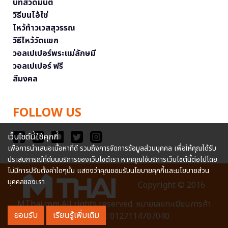
บทสวดมนต์
วิธีบนไอ้ไข่
ไหว้ท้าวเวสสุวรรณ
วิธีไหว้วัดแขก
วอลเปเปอร์พระแม่ลักษมี
วอลเปเปอร์ ฟรี
สีมงคล
FOLLOW US
เว็บไซต์นี้ใช้คุกกี้
เพื่อการนำเสนอเนื้อหาที่ดี รวมถึงการจัดการข้อมูลส่วนบุคคล เพื่อให้คุณได้รับ
ประสบการณ์ที่ดีบนบริการของเว็บไซต์เรา หากคุณใช้บริการเว็บไซต์นี้ต่อไปโดย
ไม่มีการปรับตั้งค่าใดๆนั้น แสดงว่าคุณยอมรับนโยบายคุกกี้และนโยบายส่วน
บุคคลของเรา
Copyright © 2016
MThai.com All rights reserved. หมายเลขทะเบียนการค้า
ยอมรับ
เรียนรู้เพิ่มเติม
อิเล็กทรอนิกส์ : 0127114707040