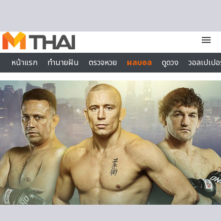
Skip to content
menu
หน้าแรก
ทำนายฝัน
ตรวจหวย
ผลบอล
ดูดวง
วอลเปเปอร
ไลฟ์สไตล์