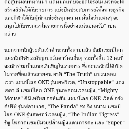
ต่อสู้เหมือนที่ผ่านมา แต่ผมก็แทบจะอดใจรอไม่ไหวที่จะได้
สร้างสีสันให้กับรายการ แบ่งปันประสบการณ์ทั้งทางธุรกิจ
และกีฬาให้กับผู้เข้าแข่งขันทุกคน ผมมั่นใจว่าแฟนๆ จะ
สนุกไปกับพวกเราในรายการนี้อย่างแน่นอนครับ” เบน
กล่าว
นอกจากนักสู้ระดับเจ้าตำนานทั้งสามแล้ว ยังมีแชมป์โลก
และนักกีฬาระดับซูเปอร์สตาร์คนอื่นๆ รวมทั้งสิ้น 12 คนที่
จะเข้าร่วมเป็นแขกรับเชิญในรายการ ซึ่งก่อนหน้านี้ได้เปิด
โผรายชื่อแล้วหลายคน อาทิ “The Truth” แบรนดอน
เวรา แชมป์โลก ONE รุ่นเฮฟวีเวต, “Unstoppable” แอง
เจลา ลี แชมป์โลก ONE รุ่นอะตอมเวตหญิง, “Mighty
Mouse” ดิมิเทรียส จอห์นสัน แชมป์โลก ONE เวิลด์ กรัง
ด์ปรีซ์ รุ่นฟลายเวต, “The Panda” ซง จิง หนาน แชมป์
โลก ONE รุ่นสตรอว์เวตหญิง, “The Indian Tigress”
ริตู โฟกาตแชมป์มวยปล้ำหญิงแดนภารตะ และ “Super”