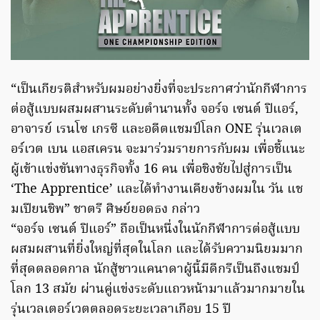
“เป็นเกียรติสำหรับผมอย่างยิ่งที่จะประกาศว่านักกีฬาการ
ต่อสู้แบบผสมผสานระดับตำนานทั้ง จอร์จ เซนต์ ปิแอร์,
อาจารย์ เรนโซ เกรซี และอดีตแชมป์โลก ONE รุ่นเวลเต
อร์เวต เบน แอสเครน จะมาร่วมรายการกับผม เพื่อชี้แนะ
ผู้เข้าแข่งขันทางธุรกิจทั้ง 16 คน เพื่อชิงชัยไปสู่การเป็น
‘The Apprentice’ และได้ทำงานเคียงข้างผมใน วัน แช
มเปียนชิพ” ชาตรี ศิษย์ยอดธง กล่าว
“จอร์จ เซนต์ ปิแอร์” ถือเป็นหนึ่งในนักกีฬาการต่อสู้แบบ
ผสมผสานที่ยิ่งใหญ่ที่สุดในโลก และได้รับความนิยมมาก
ที่สุดตลอดกาล นักสู้ชาวแคนาดาผู้นี้มีดีกรีเป็นถึงแชมป์
โลก 13 สมัย ผ่านคู่แข่งระดับแถวหน้ามาแล้วมากมายใน
รุ่นเวลเตอร์เวตตลอดระยะเวลาเกือบ 15 ปี