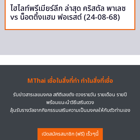
ไฮไลท์พรีเมียร์ลีก ล่าสุด คริสตัล พาเลซ
vs น็อตติ้งแฮม ฟอเรสต์ (24-08-68)
MThai เชื่อในสิ่งที่ทำ ทำในสิ่งที่เชื่อ
รับข่าวสารเลขมงคล สถิติเลขดัง ดวงรายวัน รายเดือน รายปี
พร้อมแนะนำวิธีเสริมดวง
ลุ้นรับรางวัลจากกิจกรรมเสริมความเป็นมงคลให้กับตัวท่านเอง
เปิดสมัครสมาชิก (ฟรี) เร็วๆนี้