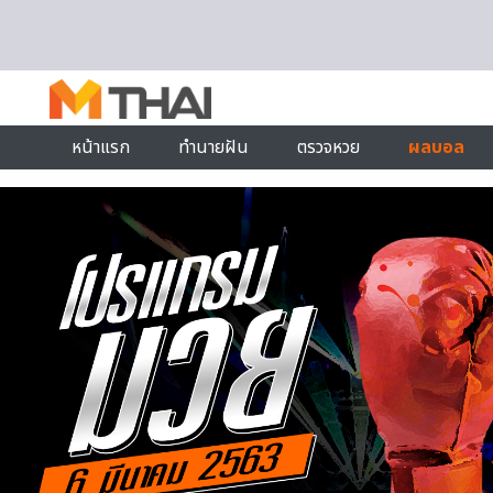
Skip to content
หน้าแรก
ทำนายฝัน
ตรวจหวย
ผลบอล