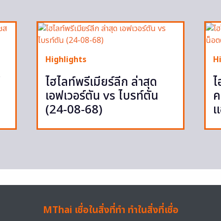
Highlights
H
ู
ไฮไลท์พรีเมียร์ลีก ล่าสุด
ไ
เอฟเวอร์ตัน vs ไบรท์ตัน
ค
(24-08-68)
แ
MThai เชื่อในสิ่งที่ทำ ทำในสิ่งที่เชื่อ