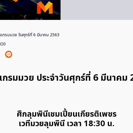
แกรมมวย วันศุกร์ที่ 6 มีนาคม 2563
2020
กรมมวย ประจำวันศุกร์ที่ 6 มีนาคม
ศึกลุมพินีเชมเปี้ยนเกียรติเพชร
เวทีมวยลุมพินี เวลา 18:30 น.