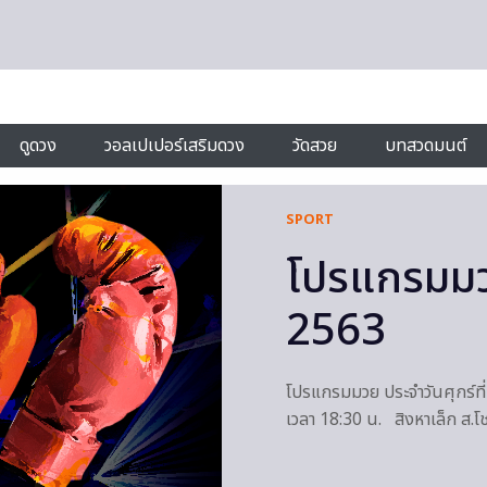
ดูดวง
วอลเปเปอร์เสริมดวง
วัดสวย
บทสวดมนต์
SPORT
โปรแกรมมวย
2563
โปรแกรมมวย ประจำวันศุกร์ที่
เวลา 18:30 น. สิงหาเล็ก ส.โ