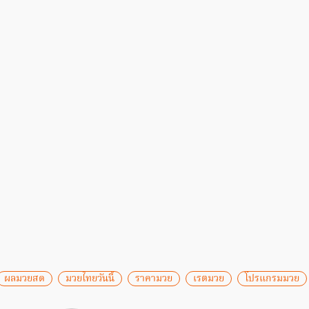
ผลมวยสด
มวยไทยวันนี้
ราคามวย
เรตมวย
โปรแกรมมวย